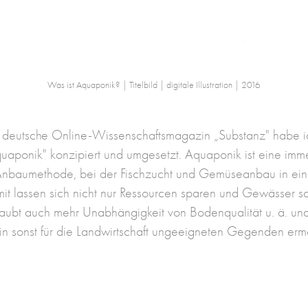
Was ist Aquaponik? | Titelbild | digitale Illustration | 2016
m deutsche Online-Wissenschaftsmagazin
„
Substanz
" habe i
uaponik" konzipiert und umgesetzt. Aquaponik ist eine imm
Anbaumethode, bei der Fischzucht und Gemüseanbau in ein
it lassen sich nicht nur Ressourcen sparen und Gewässer s
aubt auch mehr Unabhängigkeit von Bodenqualität u. ä. un
 in sonst für die Landwirtschaft ungeeigneten Gegenden er